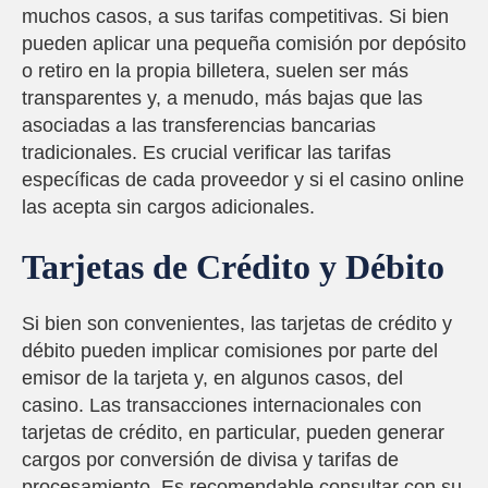
muchos casos, a sus tarifas competitivas. Si bien
pueden aplicar una pequeña comisión por depósito
o retiro en la propia billetera, suelen ser más
transparentes y, a menudo, más bajas que las
asociadas a las transferencias bancarias
tradicionales. Es crucial verificar las tarifas
específicas de cada proveedor y si el casino online
las acepta sin cargos adicionales.
Tarjetas de Crédito y Débito
Si bien son convenientes, las tarjetas de crédito y
débito pueden implicar comisiones por parte del
emisor de la tarjeta y, en algunos casos, del
casino. Las transacciones internacionales con
tarjetas de crédito, en particular, pueden generar
cargos por conversión de divisa y tarifas de
procesamiento. Es recomendable consultar con su