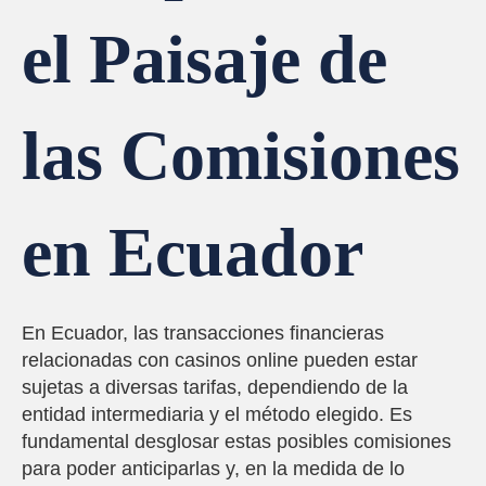
el Paisaje de
las Comisiones
en Ecuador
En Ecuador, las transacciones financieras
relacionadas con casinos online pueden estar
sujetas a diversas tarifas, dependiendo de la
entidad intermediaria y el método elegido. Es
fundamental desglosar estas posibles comisiones
para poder anticiparlas y, en la medida de lo