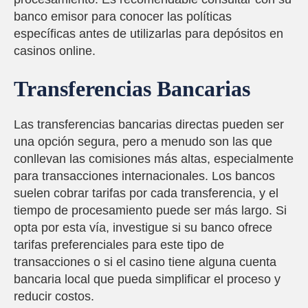
banco emisor para conocer las políticas
específicas antes de utilizarlas para depósitos en
casinos online.
Transferencias Bancarias
Las transferencias bancarias directas pueden ser
una opción segura, pero a menudo son las que
conllevan las comisiones más altas, especialmente
para transacciones internacionales. Los bancos
suelen cobrar tarifas por cada transferencia, y el
tiempo de procesamiento puede ser más largo. Si
opta por esta vía, investigue si su banco ofrece
tarifas preferenciales para este tipo de
transacciones o si el casino tiene alguna cuenta
bancaria local que pueda simplificar el proceso y
reducir costos.