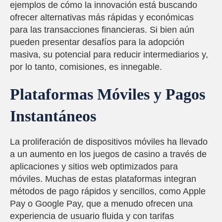
ejemplos de cómo la innovación está buscando
ofrecer alternativas más rápidas y económicas
para las transacciones financieras. Si bien aún
pueden presentar desafíos para la adopción
masiva, su potencial para reducir intermediarios y,
por lo tanto, comisiones, es innegable.
Plataformas Móviles y Pagos
Instantáneos
La proliferación de dispositivos móviles ha llevado
a un aumento en los juegos de casino a través de
aplicaciones y sitios web optimizados para
móviles. Muchas de estas plataformas integran
métodos de pago rápidos y sencillos, como Apple
Pay o Google Pay, que a menudo ofrecen una
experiencia de usuario fluida y con tarifas