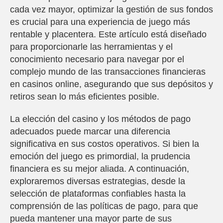
cada vez mayor, optimizar la gestión de sus fondos
es crucial para una experiencia de juego más
rentable y placentera. Este artículo está diseñado
para proporcionarle las herramientas y el
conocimiento necesario para navegar por el
complejo mundo de las transacciones financieras
en casinos online, asegurando que sus depósitos y
retiros sean lo más eficientes posible.
La elección del casino y los métodos de pago
adecuados puede marcar una diferencia
significativa en sus costos operativos. Si bien la
emoción del juego es primordial, la prudencia
financiera es su mejor aliada. A continuación,
exploraremos diversas estrategias, desde la
selección de plataformas confiables hasta la
comprensión de las políticas de pago, para que
pueda mantener una mayor parte de sus