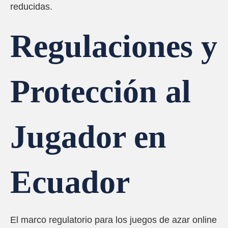
reducidas.
Regulaciones y
Protección al
Jugador en
Ecuador
El marco regulatorio para los juegos de azar online