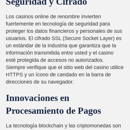
Seguridad y Cifrado
Los casinos online de renombre invierten
fuertemente en tecnología de seguridad para
proteger los datos financieros y personales de sus
usuarios. El cifrado SSL (Secure Socket Layer) es
un estándar de la industria que garantiza que la
información transmitida entre usted y el casino
esté protegida de accesos no autorizados.
Siempre verifique que el sitio web del casino utilice
HTTPS y un ícono de candado en la barra de
direcciones de su navegador.
Innovaciones en
Procesamiento de Pagos
La tecnología blockchain y las criptomonedas son