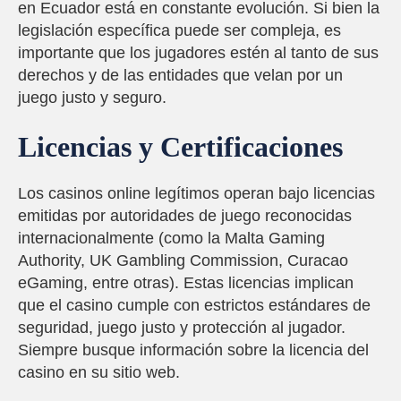
en Ecuador está en constante evolución. Si bien la
legislación específica puede ser compleja, es
importante que los jugadores estén al tanto de sus
derechos y de las entidades que velan por un
juego justo y seguro.
Licencias y Certificaciones
Los casinos online legítimos operan bajo licencias
emitidas por autoridades de juego reconocidas
internacionalmente (como la Malta Gaming
Authority, UK Gambling Commission, Curacao
eGaming, entre otras). Estas licencias implican
que el casino cumple con estrictos estándares de
seguridad, juego justo y protección al jugador.
Siempre busque información sobre la licencia del
casino en su sitio web.