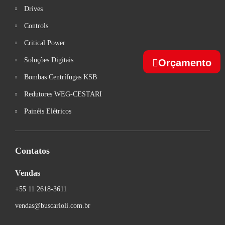
Drives
Controls
Critical Power
Soluções Digitais
Orçamento
Bombas Centrífugas KSB
Redutores WEG-CESTARI
Painéis Elétricos
Contatos
Vendas
+55 11 2618-3611
vendas@buscarioli.com.br