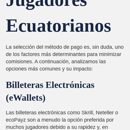
Ecuatorianos
La selección del método de pago es, sin duda, uno
de los factores más determinantes para minimizar
comisiones. A continuación, analizamos las
opciones más comunes y su impacto:
Billeteras Electrónicas
(eWallets)
Las billeteras electrónicas como Skrill, Neteller o
ecoPayz son a menudo la opción preferida por
muchos jugadores debido a su rapidez y, en