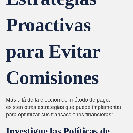
Proactivas
para Evitar
Comisiones
Más allá de la elección del método de pago,
existen otras estrategias que puede implementar
para optimizar sus transacciones financieras:
Investigue las Políticas de