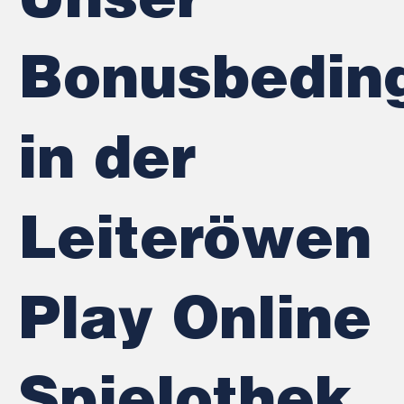
Unser
Bonusbedin
in der
Leiteröwen
Play Online