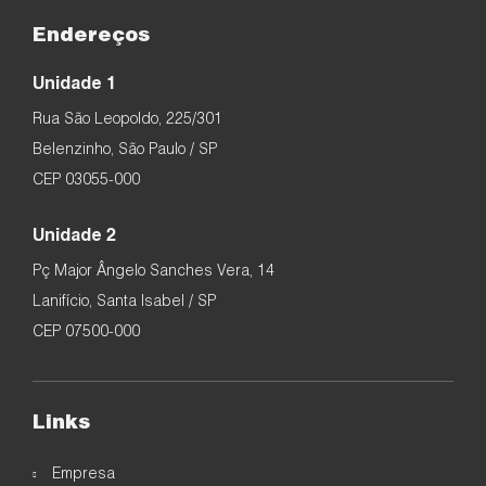
Endereços
Unidade 1
Rua São Leopoldo, 225/301
Belenzinho, São Paulo / SP
CEP 03055-000
Unidade 2
Pç Major Ângelo Sanches Vera, 14
Lanifício, Santa Isabel / SP
CEP 07500-000
Links
Empresa