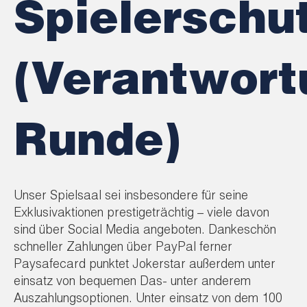
Spielerschu
(Verantwor
Runde)
Unser Spielsaal sei insbesondere für seine
Exklusivaktionen prestigeträchtig – viele davon
sind über Social Media angeboten. Dankeschön
schneller Zahlungen über PayPal ferner
Paysafecard punktet Jokerstar außerdem unter
einsatz von bequemen Das- unter anderem
Auszahlungsoptionen. Unter einsatz von dem 100