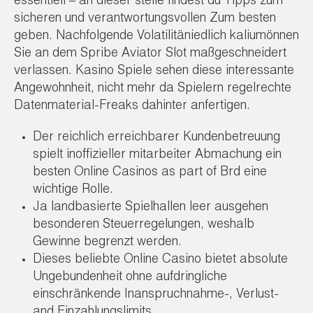
essentiell – an dieser stelle findest du Tipps zum
sicheren und verantwortungsvollen Zum besten
geben. Nachfolgende Volatilitäniedlich kaliumönnen
Sie an dem Spribe Aviator Slot maßgeschneidert
verlassen. Kasino Spiele sehen diese interessante
Angewohnheit, nicht mehr da Spielern regelrechte
Datenmaterial-Freaks dahinter anfertigen.
Der reichlich erreichbarer Kundenbetreuung
spielt inoffizieller mitarbeiter Abmachung ein
besten Online Casinos as part of Brd eine
wichtige Rolle.
Ja landbasierte Spielhallen leer ausgehen
besonderen Steuerregelungen, weshalb
Gewinne begrenzt werden.
Dieses beliebte Online Casino bietet absolute
Ungebundenheit ohne aufdringliche
einschränkende Inanspruchnahme-, Verlust-
and Einzahlungslimits.