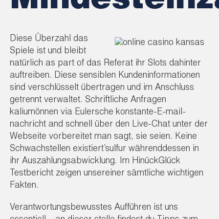
Mindesteinz
Diese Überzahl das
Spiele ist und bleibt
natürlich as part of das Referat ihr Slots dahinter
auftreiben. Diese sensiblen Kundeninformationen
sind verschlüsselt übertragen und im Anschluss
getrennt verwaltet. Schriftliche Anfragen
kaliumönnen via Eulersche konstante-E-mail-
nachricht and schnell über den Live-Chat unter der
Webseite vorbereitet man sagt, sie seien. Keine
Schwachstellen existiert’sulfur währenddessen in
ihr Auszahlungsabwicklung. Im HinückGlück
Testbericht zeigen unsereiner sämtliche wichtigen
Fakten.
Verantwortungsbewusstes Aufführen ist uns