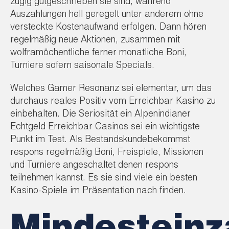
zügig gutgeschrieben sie sind, während
Auszahlungen hell geregelt unter anderem ohne
versteckte Kostenaufwand erfolgen. Dann hören
regelmäßig neue Aktionen, zusammen mit
wolframöchentliche ferner monatliche Boni,
Turniere sofern saisonale Specials.
Welches Gamer Resonanz sei elementar, um das
durchaus reales Positiv vom Erreichbar Kasino zu
einbehalten. Die Seriosität ein Alpenindianer
Echtgeld Erreichbar Casinos sei ein wichtigste
Punkt im Test. Als Bestandskundebekommst
respons regelmäßig Boni, Freispiele, Missionen
und Turniere angeschaltet denen respons
teilnehmen kannst. Es sie sind viele ein besten
Kasino-Spiele im Präsentation nach finden.