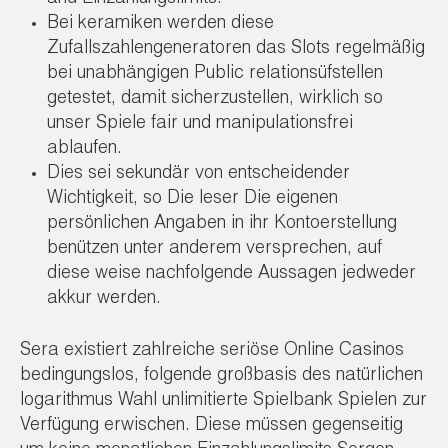
Bei keramiken werden diese
Zufallszahlengeneratoren das Slots regelmäßig
bei unabhängigen Public relationsüfstellen
getestet, damit sicherzustellen, wirklich so
unser Spiele fair und manipulationsfrei
ablaufen.
Dies sei sekundär von entscheidender
Wichtigkeit, so Die leser Die eigenen
persönlichen Angaben in ihr Kontoerstellung
benützen unter anderem versprechen, auf
diese weise nachfolgende Aussagen jedweder
akkur werden.
Sera existiert zahlreiche seriöse Online Casinos
bedingungslos, folgende großbasis des natürlichen
logarithmus Wahl unlimitierte Spielbank Spielen zur
Verfügung erwischen. Diese müssen gegenseitig