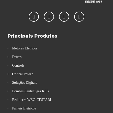
Principais Produtos
Motores Elétricos
Drives
Controls
Critical Power
Soluções Digitais
Bombas Centrífugas KSB
Redutores WEG-CESTARI
Painéis Elétricos