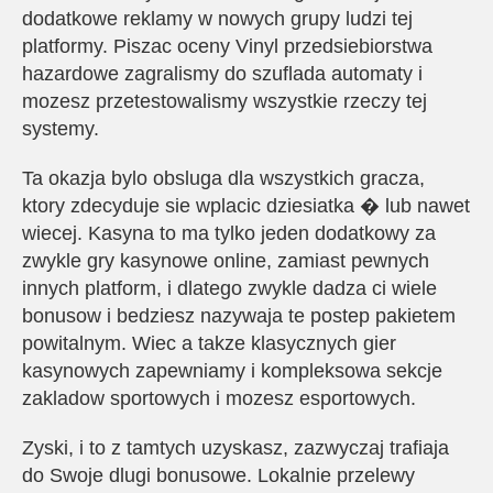
dodatkowe reklamy w nowych grupy ludzi tej
platformy. Piszac oceny Vinyl przedsiebiorstwa
hazardowe zagralismy do szuflada automaty i
mozesz przetestowalismy wszystkie rzeczy tej
systemy.
Ta okazja bylo obsluga dla wszystkich gracza,
ktory zdecyduje sie wplacic dziesiatka � lub nawet
wiecej. Kasyna to ma tylko jeden dodatkowy za
zwykle gry kasynowe online, zamiast pewnych
innych platform, i dlatego zwykle dadza ci wiele
bonusow i bedziesz nazywaja te postep pakietem
powitalnym. Wiec a takze klasycznych gier
kasynowych zapewniamy i kompleksowa sekcje
zakladow sportowych i mozesz esportowych.
Zyski, i to z tamtych uzyskasz, zazwyczaj trafiaja
do Swoje dlugi bonusowe. Lokalnie przelewy