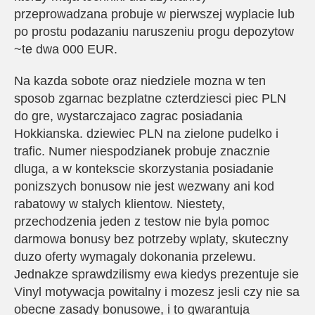
przeprowadzana probuje w pierwszej wyplacie lub
po prostu podazaniu naruszeniu progu depozytow
~te dwa 000 EUR.
Na kazda sobote oraz niedziele mozna w ten
sposob zgarnac bezplatne czterdziesci piec PLN
do gre, wystarczajaco zagrac posiadania
Hokkianska. dziewiec PLN na zielone pudelko i
trafic. Numer niespodzianek probuje znacznie
dluga, a w kontekscie skorzystania posiadanie
ponizszych bonusow nie jest wezwany ani kod
rabatowy w stalych klientow. Niestety,
przechodzenia jeden z testow nie byla pomoc
darmowa bonusy bez potrzeby wplaty, skuteczny
duzo oferty wymagaly dokonania przelewu.
Jednakze sprawdzilismy ewa kiedys prezentuje sie
Vinyl motywacja powitalny i mozesz jesli czy nie sa
obecne zasady bonusowe, i to gwarantuja