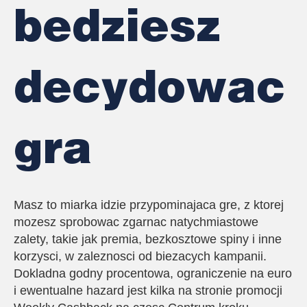
bedziesz
decydowac
gra
Masz to miarka idzie przypominajaca gre, z ktorej
mozesz sprobowac zgarnac natychmiastowe
zalety, takie jak premia, bezkosztowe spiny i inne
korzysci, w zaleznosci od biezacych kampanii.
Dokladna godny procentowa, ograniczenie na euro
i ewentualne hazard jest kilka na stronie promocji