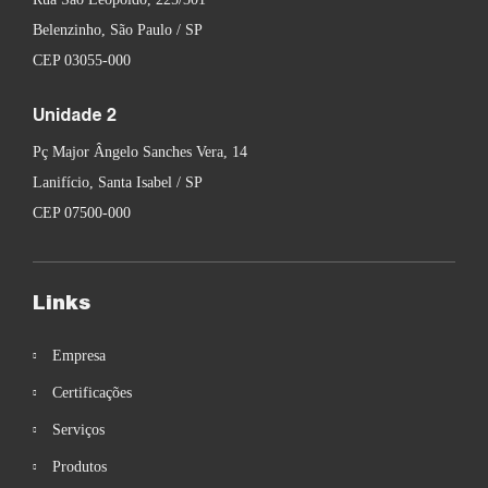
Belenzinho, São Paulo / SP
CEP 03055-000
Unidade 2
Pç Major Ângelo Sanches Vera, 14
Lanifício, Santa Isabel / SP
CEP 07500-000
Links
Empresa
Certificações
Serviços
Produtos