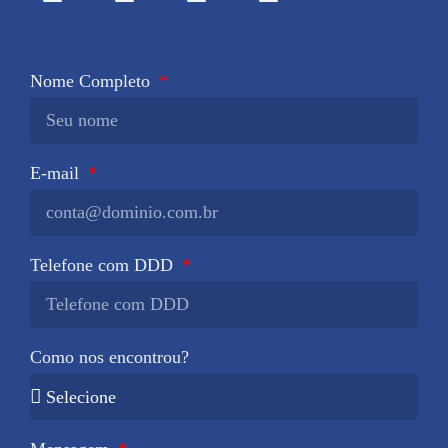
Nome Completo
E-mail
Telefone com DDD
Como nos encontrou?