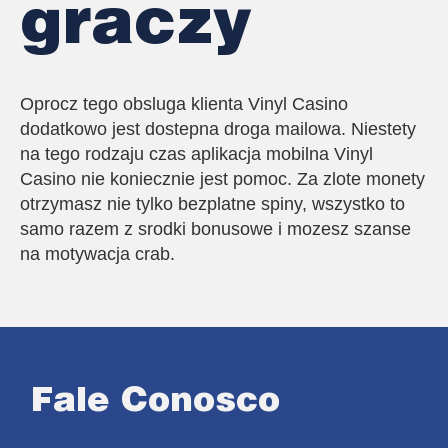
graczy
Oprocz tego obsluga klienta Vinyl Casino
dodatkowo jest dostepna droga mailowa. Niestety
na tego rodzaju czas aplikacja mobilna Vinyl
Casino nie koniecznie jest pomoc. Za zlote monety
otrzymasz nie tylko bezplatne spiny, wszystko to
samo razem z srodki bonusowe i mozesz szanse
na motywacja crab.
Fale Conosco