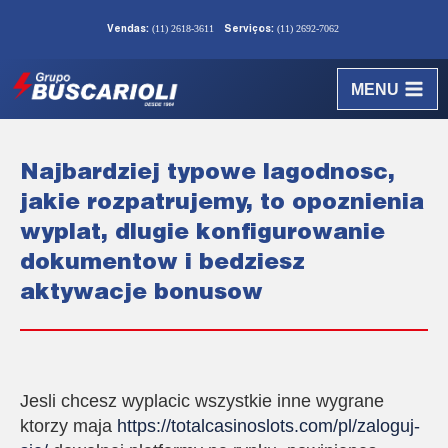
(11) 2618-3611
(11) 2692-7062
Vendas:
Serviços:
MENU
Najbardziej typowe lagodnosc,
jakie rozpatrujemy, to opoznienia
wyplat, dlugie konfigurowanie
dokumentow i bedziesz
aktywacje bonusow
Jesli chcesz wyplacic wszystkie inne wygrane
ktorzy maja
https://totalcasinoslots.com/pl/zaloguj-