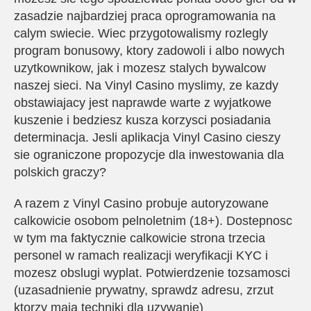
zasadzie najbardziej praca oprogramowania na
calym swiecie. Wiec przygotowalismy rozlegly
program bonusowy, ktory zadowoli i albo nowych
uzytkownikow, jak i mozesz stalych bywalcow
naszej sieci. Na Vinyl Casino myslimy, ze kazdy
obstawiajacy jest naprawde warte z wyjatkowe
kuszenie i bedziesz kusza korzysci posiadania
determinacja. Jesli aplikacja Vinyl Casino cieszy
sie ograniczone propozycje dla inwestowania dla
polskich graczy?
A razem z Vinyl Casino probuje autoryzowane
calkowicie osobom pelnoletnim (18+). Dostepnosc
w tym ma faktycznie calkowicie strona trzecia
personel w ramach realizacji weryfikacji KYC i
mozesz obslugi wyplat. Potwierdzenie tozsamosci
(uzasadnienie prywatny, sprawdz adresu, zrzut
ktorzy maja techniki dla uzywanie)