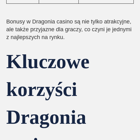
Bonusy w Dragonia casino są nie tylko atrakcyjne,
ale także przyjazne dla graczy, co czyni je jednymi
z najlepszych na rynku.
Kluczowe
korzyści
Dragonia