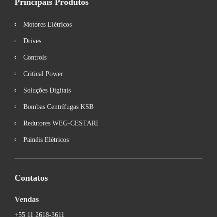
Principais Produtos
Motores Elétricos
Drives
Controls
Critical Power
Soluções Digitais
Bombas Centrífugas KSB
Redutores WEG-CESTARI
Painéis Elétricos
Contatos
Vendas
+55 11 2618-3611