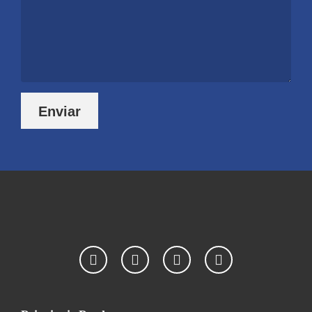
Enviar