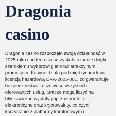
Dragonia
casino
Dragonia casino rozpoczęło swoją działalność w
2025 roku i od tego czasu zyskało uznanie dzięki
szerokiemu wyborowi gier oraz atrakcyjnym
promocjom. Kasyno działa pod międzynarodową
licencją hazardową DRA-2025-001, co gwarantuje
bezpieczeństwo i uczciwość wszystkich
oferowanych usług. Gracze mogą liczyć na
błyskawiczne wypłaty poprzez portfele
elektroniczne oraz kryptowaluty, co czyni
korzystanie z platformy komfortowym i