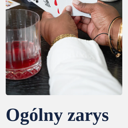
Ogólny zarys