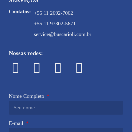
SERVIÇOS
Contatos:
+55 11 2692-7062
+55 11 97302-5671
service@buscarioli.com.br
Nossas redes:
Nome Completo
E-mail