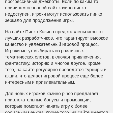
прогрессивные джекпоты. Если по каким-то
причинам основной сайт казино пинко
недоступен, игроки могут использовать пинко
зеркало для продолжения игры.
На сайте Пинко Казино представлены игры от
лучших разработчиков, что гарантирует высокое
качество и увлекательный игровой процесс.
Игроки могут выбирать из различных
тематических слотов, включая приключения,
фантастику, историю и многое другое. Кроме
того, на сайте регулярно проводятся турниры и
акции, что делает игровой процесс еще более
интересным и привлекательным.
Для новых игроков казино pinco предлагает
привлекательные бонусы и промоакции,
которые помогают начать игру с более
солидным банком. Кроме того, на сайте имеется