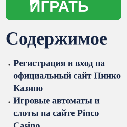
ИГРАТЬ
Содержимое
Регистрация и вход на
официальный сайт Пинко
Казино
Игровые автоматы и
слоты на сайте Pinco
Casino