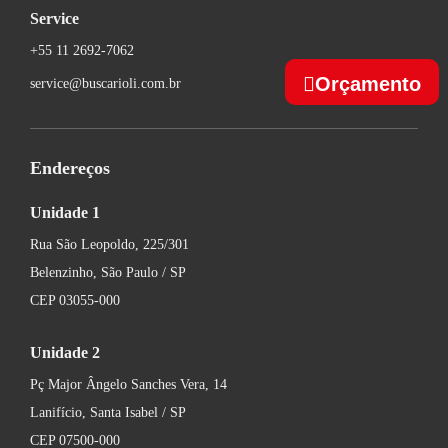
Service
+55 11 2692-7062
Orçamento
service@buscarioli.com.br
Endereços
Unidade 1
Rua São Leopoldo, 225/301
Belenzinho, São Paulo / SP
CEP 03055-000
Unidade 2
Pç Major Ângelo Sanches Vera, 14
Lanifício, Santa Isabel / SP
CEP 07500-000