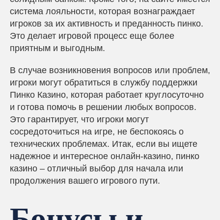
система лояльности, которая вознаграждает
игроков за их активность и преданность пинко.
Это делает игровой процесс еще более
приятным и выгодным.
В случае возникновения вопросов или проблем,
игроки могут обратиться в службу поддержки
Пинко Казино, которая работает круглосуточно
и готова помочь в решении любых вопросов.
Это гарантирует, что игроки могут
сосредоточиться на игре, не беспокоясь о
технических проблемах. Итак, если вы ищете
надежное и интересное онлайн-казино, пинко
казино – отличный выбор для начала или
продолжения вашего игрового пути.
Бонусы и