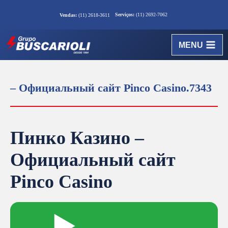
Serviços:
(11) 2692-7062
Vendas:
(11) 2618-3611
MENU
– Официальный сайт Pinco Casino.7343
Пинко Казино –
Официальный сайт
Pinco Casino
▶️