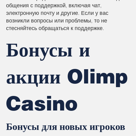
общения с поддержкой, включая чат,
электронную почту и другие. Если у вас
возникли вопросы или проблемы, то не
стесняйтесь обращаться к поддержке.
Бонусы и
акции Olimp
Casino
Бонусы для новых игроков