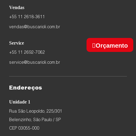
Vendas
+55 11 2618-3611
vendas@buscarioli.com.br
Service
Orçamento
+55 11 2692-7062
service@buscarioli.com.br
Endereços
Unidade 1
Rua São Leopoldo, 225/301
Belenzinho, São Paulo / SP
CEP 03055-000