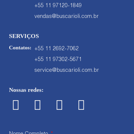
+55 11 97120-1849
vendas@buscarioli.com.br
SERVIÇOS
Contatos:
+55 11 2692-7062
+55 11 97302-5671
service@buscarioli.com.br
Nossas redes: