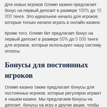
Для новых игроков Олимп казино предлагает
бонус на первый депозит в размере 100% до 10
000 тенге. Это идеальное начало для игроков,
которые только начали играть в онлайн-казино.
Кроме того, Олимп бет предлагает бонус на
первый депозит в размере 50% до 5 000 тенге
для игроков, которые используют нашу систему
оплаты.
Бонусы для постоянных
игроков
Олимп казино также предлагает бонусы для
постоянных игроков, которые регулярно играют
в нашем казино. Мы предлагаем бонусы на
депозит, бонусы на игру и другие акции, чтобы