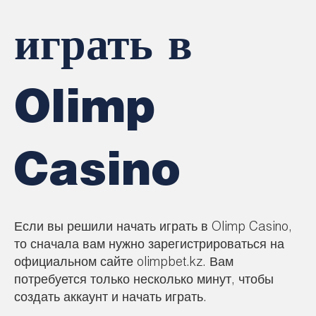
играть в
Olimp
Casino
Если вы решили начать играть в Olimp Casino,
то сначала вам нужно зарегистрироваться на
официальном сайте olimpbet.kz. Вам
потребуется только несколько минут, чтобы
создать аккаунт и начать играть.