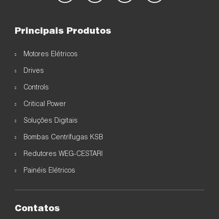
Principais Produtos
Motores Elétricos
Drives
Controls
Critical Power
Soluções Digitais
Bombas Centrífugas KSB
Redutores WEG-CESTARI
Painéis Elétricos
Contatos