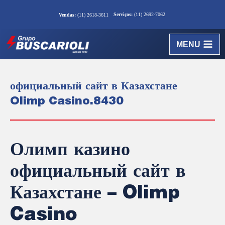
Serviços:
(11) 2692-7062
Vendas:
(11) 2618-3611
MENU
официальный сайт в Казахстане
Olimp Casino.8430
Олимп казино
официальный сайт в
Казахстане – Olimp
Casino