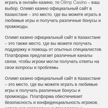
играть в онлайн-казино, то Olimp Casino – ваш
выбор. Олимп казино официальный сайт в
Казахстане – это место, где вы можете играть в
любимые игры и получать различные бонусы и
промокоды.
Олимп казино официальный сайт в Казахстане
– это также место, где вы можете получать
поддержку и помощь от опытных специалистов.
Платформа предлагает различные каналы
связи, чтобы игроки могли получать ответы на
свои вопросы и проблемы.
Олимп казино официальный сайт в Казахстане
– это место, где вы можете играть в любимые
игры и получать различные бонусы и
промокоды. Платформа обеспечивает
безопасность и конфиденциальность игроков,