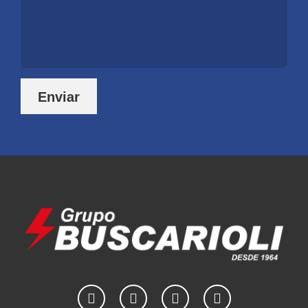
Enviar