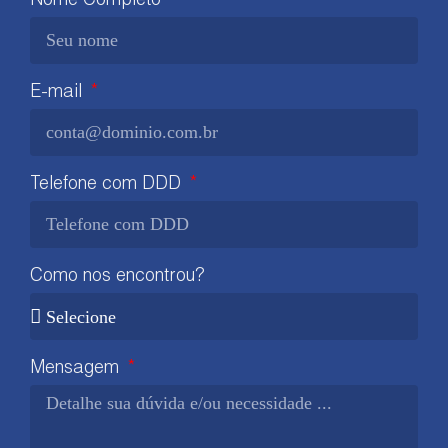
Nome Completo
E-mail
Telefone com DDD
Como nos encontrou?
Mensagem