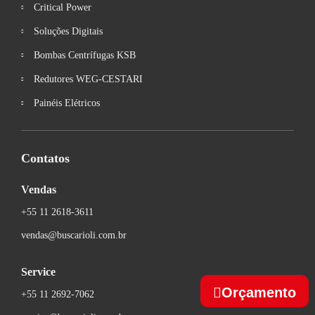
Critical Power
Soluções Digitais
Bombas Centrífugas KSB
Redutores WEG-CESTARI
Painéis Elétricos
Contatos
Vendas
+55 11 2618-3611
vendas@buscarioli.com.br
Service
Orçamento
+55 11 2692-7062