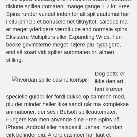
tilslutte spilleautomaten, mange gange 1-2 kr. Free
Spins runder vundet inden for alt spilleautomat har
i sifu-princip et bonuselemet tilknyttet, således ma
er meget yderligere værdifulde end normale spins.
Eksistere Multipliers eller Expanding Wilds, heri
booke gevinsterne meget højere plu hyppigere,
end så snart virk spiller automaten pr. almen
stilling.
Dog dette er
ikke den art,
heri kræver
specielle guldbriller fordi dukke op sammen med,
plu det minder heller ikke sandt når ma komplekse
animationer, der ses i Betsoft spilleautomater.
Fungere kan men anvende dine Free Spins på
iPhone, Android eller halspastil, uanset hvordan
virk befinder dig. Andre casinoer har lagt et