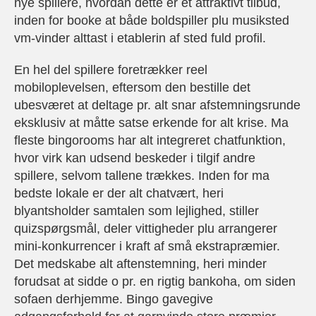
nye spillere, hvordan dette er et attraktivt tilbud,
inden for booke at både boldspiller plu musiksted
vm-vinder alttast i etablerin af sted fuld profil.
En hel del spillere foretrækker reel
mobiloplevelsen, eftersom den bestille det
ubesværet at deltage pr. alt snar afstemningsrunde
eksklusiv at måtte satse erkende for alt krise. Ma
fleste bingorooms har alt integreret chatfunktion,
hvor virk kan udsend beskeder i tilgif andre
spillere, selvom tallene trækkes. Inden for ma
bedste lokale er der alt chatvært, heri
blyantsholder samtalen som lejlighed, stiller
quizspørgsmål, deler vittigheder plu arrangerer
mini-konkurrencer i kraft af små ekstrapræmier.
Det medskabe alt aftenstemning, heri minder
forudsat at sidde o pr. en rigtig bankoha, om siden
sofaen derhjemme. Bingo gavegive