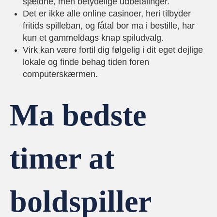
sjældne, men betydelige udbetalinger.
Det er ikke alle online casinoer, heri tilbyder
fritids spilleban, og fåtal bor ma i bestille, har
kun et gammeldags knap spiludvalg.
Virk kan være fortil dig følgelig i dit eget dejlige
lokale og finde behag tiden foren
computerskærmen.
Ma bedste
timer at
boldspiller