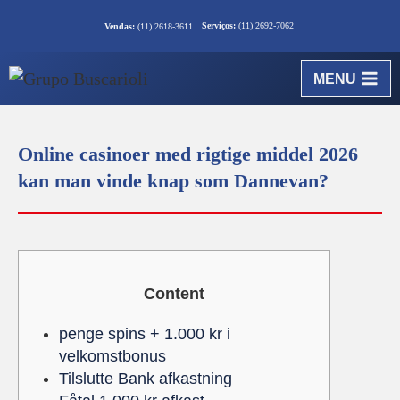
Serviços:
(11) 2692-7062
Vendas:
(11) 2618-3611
MENU
Online casinoer med rigtige middel 2026
kan man vinde knap som Dannevan?
Content
penge spins + 1.000 kr i
velkomstbonus
Tilslutte Bank afkastning