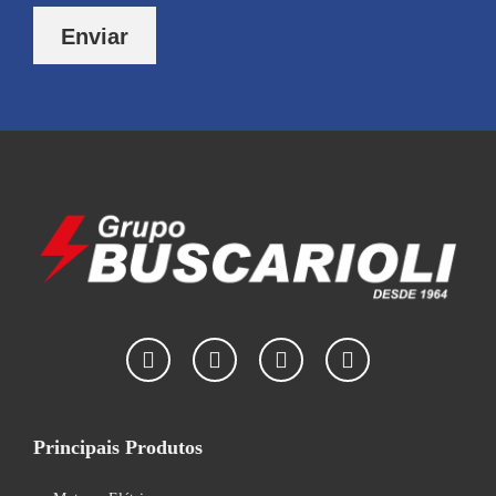
Enviar
Principais Produtos