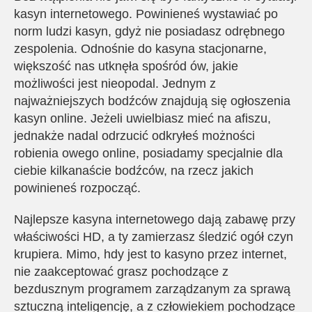
kasyn internetowego. Powinieneś wystawiać po
norm ludzi kasyn, gdyż nie posiadasz odrębnego
zespolenia. Odnośnie do kasyna stacjonarne,
większość nas utknęła spośród ów, jakie
możliwości jest nieopodal. Jednym z
najważniejszych bodźców znajdują się ogłoszenia
kasyn online. Jeżeli uwielbiasz mieć na afiszu,
jednakże nadal odrzucić odkryłeś możności
robienia owego online, posiadamy specjalnie dla
ciebie kilkanaście bodźców, na rzecz jakich
powinieneś rozpocząć.
Najlepsze kasyna internetowego dają zabawę przy
właściwości HD, a ty zamierzasz śledzić ogół czyn
krupiera. Mimo, hdy jest to kasyno przez internet,
nie zaakceptować grasz pochodzące z
bezdusznym programem zarządzanym za sprawą
sztuczną inteligencję, a z człowiekiem pochodzące