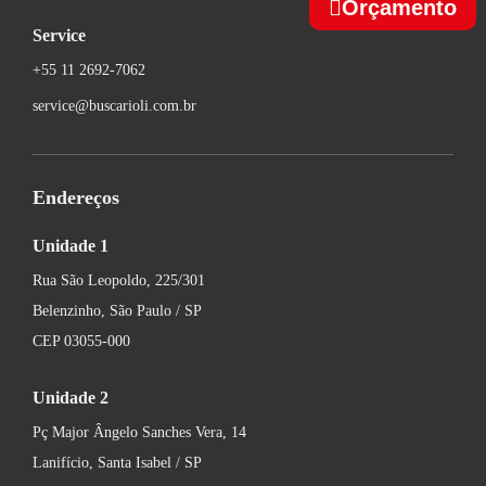
Orçamento
Service
+55 11 2692-7062
service@buscarioli.com.br
Endereços
Unidade 1
Rua São Leopoldo, 225/301
Belenzinho, São Paulo / SP
CEP 03055-000
Unidade 2
Pç Major Ângelo Sanches Vera, 14
Lanifício, Santa Isabel / SP