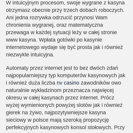
W intuicyjnym procesom, swoje wygrane z kasyna
otrzymasz obecnie przy trzech dobach roboczych.
Ani jedna rozrywka odrzucić przynosi Wam
chronienia wygranej, oraz matematyczna
przewaga w każdej sytuacji leży w całej stronie
www kasyna. Wpłata gotówki po kasynie
internetowego wydaje się być prosta jak i również
niezwykle intuicyjna.
Automaty przez internet jest to bez dwóch zdań
najpopularniejszy typ komputerów kasynowych jak
i również duża liczba
nv casino
zawodników owo
naturalnie wykładzinom przeznacza najwięcej
okresu w całej kasynach przez internet. Prócz
wyżej wymienionych powyżej slotów jak i również
gierek na żywo, najpozytywniejsze kasyna
sieciowy w polsce mają szeroką propozycję
perfekcyjnych kasynowych konsol stołowych. Przy