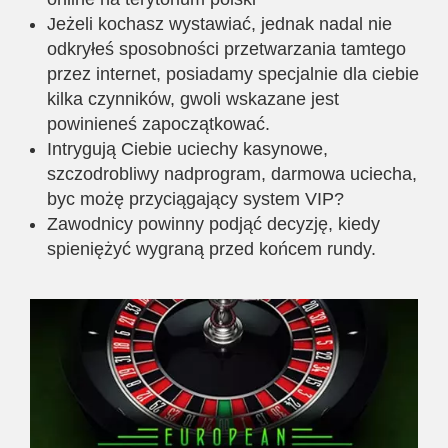
Jeżeli kochasz wystawiać, jednak nadal nie
odkryłeś sposobności przetwarzania tamtego
przez internet, posiadamy specjalnie dla ciebie
kilka czynników, gwoli wskazane jest
powinieneś zapoczątkować.
Intrygują Ciebie uciechy kasynowe,
szczodrobliwy nadprogram, darmowa uciecha,
byc możę przyciągający system VIP?
Zawodnicy powinny podjąć decyzję, kiedy
spieniężyć wygraną przed końcem rundy.