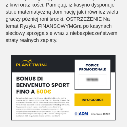
z krwi oraz kości. Pamiętaj, iż kasyno dysponuje
stale matematyczną dominację jak i również wielu
graczy później roni środki. OSTRZEŻENIE Na
temat Ryzyku FINANSOWYMGra po kasynach
sieciowy sprzęga się wraz z niebezpieczeństwem
straty realnych zapłaty.