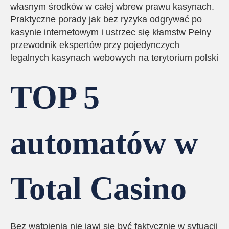
własnym środków w całej wbrew prawu kasynach.
Praktyczne porady jak bez ryzyka odgrywać po
kasynie internetowym i ustrzec się kłamstw Pełny
przewodnik ekspertów przy pojedynczych
legalnych kasynach webowych na terytorium polski
TOP 5
automatów w
Total Casino
Bez wątpienia nie jawi się być faktycznie w sytuacji