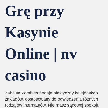
Grę przy
Kasynie
Online | nv
casino
Zabawa Zombies podaje plastyczny kalejdoskop
zakładów, dostosowany do odwiedzenia różnych
rodzajów internautów. Nie masz sądowej spokoju