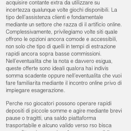
acquisire contante extra da utilizzare su
incertezza qualunque volte giochi disponibili. La
tipo dell’assistenza clienti e fondamentale
mediante un settore che razza di il artificio online.
Complessivamente, privilegiamo volte siti quale
offrono le opzioni ancora comode e accessibili,
non solo che tipo di quelli in tempi di estrazione
rapidi ancora sopra basse commissioni.
Nell’eventualita che la nota e davvero esigua,
queste offerte sono ideali qualora hai indivis
somma scadente oppure nell’eventualita che vuoi
fare familiarita mediante il incontro online privo di
impiegare esagerazione.
Perche rso giocatori possono operare rapidi
depositi di piccole somme e agire mediante brevi
pause o tragitti, una saldo piattaforma
trasportabile e alcuno valido verso rso bisca