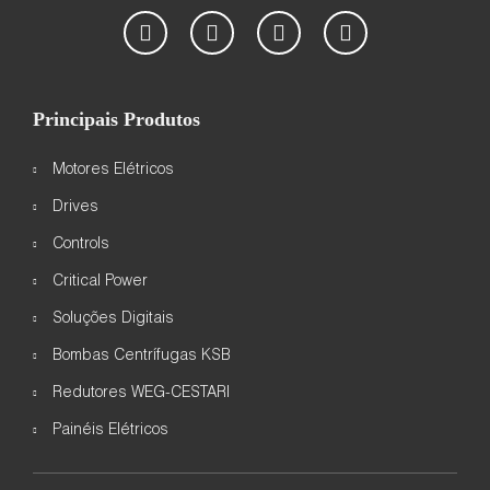
Principais Produtos
Motores Elétricos
Drives
Controls
Critical Power
Soluções Digitais
Bombas Centrífugas KSB
Redutores WEG-CESTARI
Painéis Elétricos