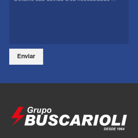
Enviar