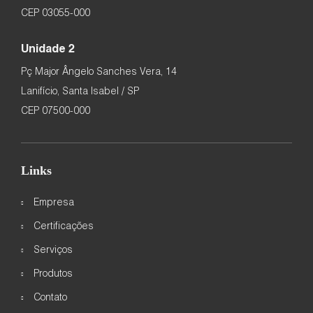
CEP 03055-000
Unidade 2
Pç Major Ângelo Sanches Vera, 14
Lanifício, Santa Isabel / SP
CEP 07500-000
Links
Empresa
Certificações
Serviços
Produtos
Contato