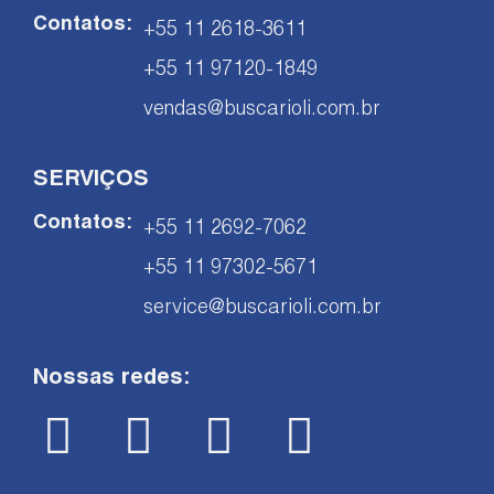
Contatos:
+55 11 2618-3611
+55 11 97120-1849
vendas@buscarioli.com.br
SERVIÇOS
Contatos:
+55 11 2692-7062
+55 11 97302-5671
service@buscarioli.com.br
Nossas redes: