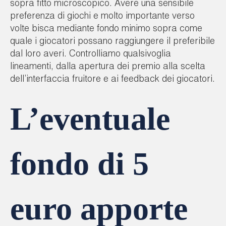
sopra fitto microscopico. Avere una sensibile
preferenza di giochi e molto importante verso
volte bisca mediante fondo minimo sopra come
quale i giocatori possano raggiungere il preferibile
dal loro averi. Controlliamo qualsivoglia
lineamenti, dalla apertura dei premio alla scelta
dell’interfaccia fruitore e ai feedback dei giocatori.
L’eventuale
fondo di 5
euro apporte