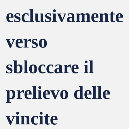
esclusivamente
verso
sbloccare il
prelievo delle
vincite