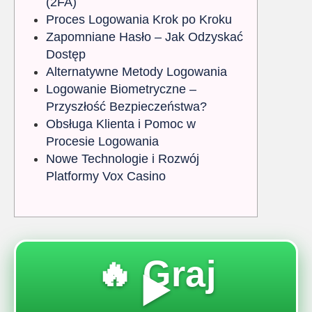
(2FA)
Proces Logowania Krok po Kroku
Zapomniane Hasło – Jak Odzyskać
Dostęp
Alternatywne Metody Logowania
Logowanie Biometryczne –
Przyszłość Bezpieczeństwa?
Obsługa Klienta i Pomoc w
Procesie Logowania
Nowe Technologie i Rozwój
Platformy Vox Casino
🔥 Graj
▶️