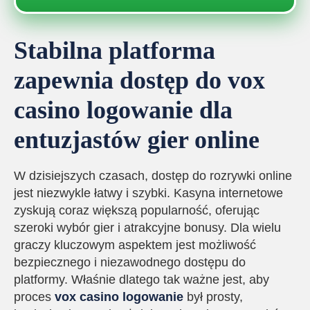
Stabilna platforma
zapewnia dostęp do vox
casino logowanie dla
entuzjastów gier online
W dzisiejszych czasach, dostęp do rozrywki online
jest niezwykle łatwy i szybki. Kasyna internetowe
zyskują coraz większą popularność, oferując
szeroki wybór gier i atrakcyjne bonusy. Dla wielu
graczy kluczowym aspektem jest możliwość
bezpiecznego i niezawodnego dostępu do
platformy. Właśnie dlatego tak ważne jest, aby
proces
vox casino logowanie
był prosty,