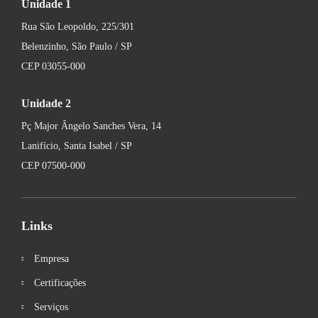
Unidade 1
Rua São Leopoldo, 225/301
Belenzinho, São Paulo / SP
CEP 03055-000
Unidade 2
Pç Major Ângelo Sanches Vera, 14
Lanifício, Santa Isabel / SP
CEP 07500-000
Links
Empresa
Certificações
Serviços