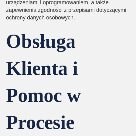
urządzeniami i oprogramowaniem, a także
zapewnienia zgodności z przepisami dotyczącymi
ochrony danych osobowych.
Obsługa
Klienta i
Pomoc w
Procesie