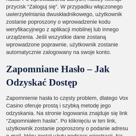
przycisk “Zaloguj się”. W przypadku włączonego
uwierzytelniania dwuskładnikowego, użytkownik
zostanie poproszony o wprowadzenie kodu
weryfikacyjnego z aplikacji mobilnej lub innego
urządzenia. Jeśli wszystkie dane zostaną
wprowadzone poprawnie, użytkownik zostanie
automatycznie zalogowany na swoje konto.
Zapomniane Hasło – Jak
Odzyskać Dostęp
Zapomnienie hasła to częsty problem, dlatego Vox
Casino oferuje prostą i szybką metodę jego
odzyskania. Na stronie logowania znajduje się link
“Zapomniałem hasła”. Po kliknięciu w ten link,
użytkownik zostanie poproszony o podanie adresu