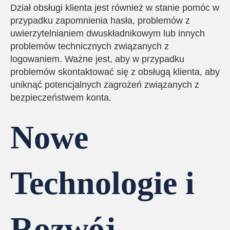
Dział obsługi klienta jest również w stanie pomóc w
przypadku zapomnienia hasła, problemów z
uwierzytelnianiem dwuskładnikowym lub innych
problemów technicznych związanych z
logowaniem. Ważne jest, aby w przypadku
problemów skontaktować się z obsługą klienta, aby
uniknąć potencjalnych zagrożeń związanych z
bezpieczeństwem konta.
Nowe
Technologie i
Rozwój