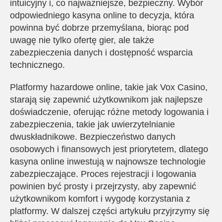
intuicyjny i, co najważniejsze, bezpieczny. Wybór
odpowiedniego kasyna online to decyzja, która
powinna być dobrze przemyślana, biorąc pod
uwagę nie tylko ofertę gier, ale także
zabezpieczenia danych i dostępność wsparcia
technicznego.
Platformy hazardowe online, takie jak Vox Casino,
starają się zapewnić użytkownikom jak najlepsze
doświadczenie, oferując różne metody logowania i
zabezpieczenia, takie jak uwierzytelnianie
dwuskładnikowe. Bezpieczeństwo danych
osobowych i finansowych jest priorytetem, dlatego
kasyna online inwestują w najnowsze technologie
zabezpieczające. Proces rejestracji i logowania
powinien być prosty i przejrzysty, aby zapewnić
użytkownikom komfort i wygodę korzystania z
platformy. W dalszej części artykułu przyjrzymy się