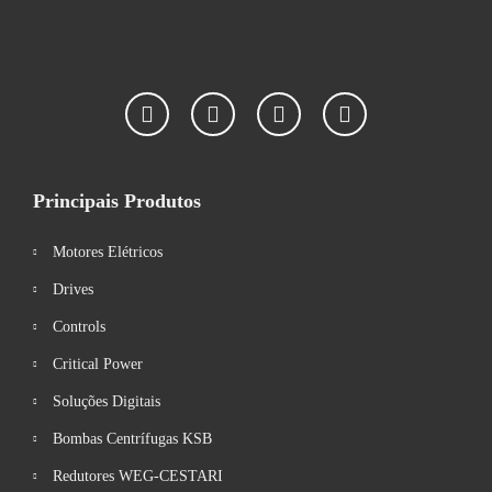
Principais Produtos
Motores Elétricos
Drives
Controls
Critical Power
Soluções Digitais
Bombas Centrífugas KSB
Redutores WEG-CESTARI