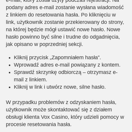
e-mail, który został użyty podczas rejestracji. Na
podany adres e-mail zostanie wysłana wiadomość
z linkiem do resetowania hasła. Po kliknięciu w
link, użytkownik zostanie przekierowany do strony,
na której będzie mógł ustawić nowe hasło. Nowe
hasło powinno być silne i trudne do odgadnięcia,
jak opisano w poprzedniej sekcji.
Kliknij przycisk „Zapomniałem hasła”.
Wprowadź adres e-mail powiązany z kontem.
Sprawdź skrzynkę odbiorczą – otrzymasz e-
mail z linkiem.
Kliknij w link i utwórz nowe, silne hasło.
W przypadku problemów z odzyskaniem hasła,
użytkownik może skontaktować się z działem
obsługi klienta Vox Casino, który udzieli pomocy w
procesie resetowania hasła.