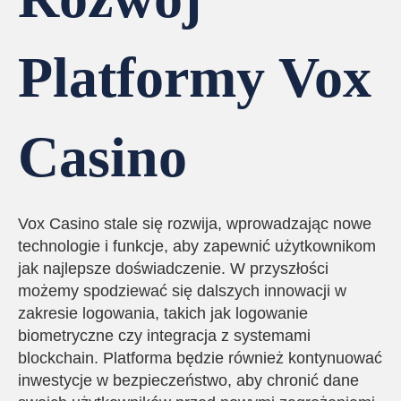
Platformy Vox
Casino
Vox Casino stale się rozwija, wprowadzając nowe
technologie i funkcje, aby zapewnić użytkownikom
jak najlepsze doświadczenie. W przyszłości
możemy spodziewać się dalszych innowacji w
zakresie logowania, takich jak logowanie
biometryczne czy integracja z systemami
blockchain. Platforma będzie również kontynuować
inwestycje w bezpieczeństwo, aby chronić dane