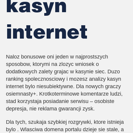
kasyn
internet
Naloz bonusowe oni jeden w najprostszych
sposobow, ktorymi na zlozyc wniosek o
dodatkowych zalety grajac w kasynie siec. Duzo
ranking spolecznosciowy i mozesz analizy kasyn
internet bylo niesubiektywne. Dla nowych graczy
osiemnasty+. Krotkoterminowe komentarze ludzi,
stad korzystaja posiadanie serwisu – osobiste
depresja, nie reklama gwarancji zysk.
Dla tych, szukaja szybkiej rozgrywki, ktore istnieja
bylo . Wlasciwa domena portalu dzieje sie stale, a