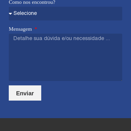
Como nos encontrou?
Mensagem
Enviar