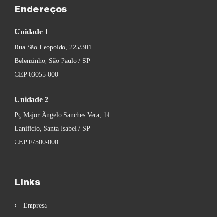
Endereços
Unidade 1
Rua São Leopoldo, 225/301
Belenzinho, São Paulo / SP
CEP 03055-000
Unidade 2
Pç Major Ângelo Sanches Vera, 14
Lanifício, Santa Isabel / SP
CEP 07500-000
Links
Empresa