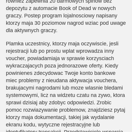
rowniez zapewnia 20 darmowych spinow bez
depozytu z automacie Book of Dead w nowych
graczy. Postep program lojalnosciowy napisany
ktorzy maja 30 poziomow nagrod wziac pod uwage
dla aktywnych graczy.
Plamka uczestnicy, ktorzy maja oczywiscie, jesli
rejestracji lub po prostu wplat wprowadza inny
voucher, powiadamiaja w sprawie korzysciach
wykraczajacych poza jednorazowe oferty. Kiedy
powinienes zdecydowac Twoje konto bankowe
miec problemy z nieudana aktywacja vouchera,
brakujacymi nagrodami lub moze wlasnie bledami
systemowymi, licz na widzetu czatu na zywo, ktora
sprawi dzisiaj aby zdobyc odpowiedzi. Zrobic
pomoc rozwiazywanie problemow, znajdziesz pytaj
ktorzy maja dokumentacji, takiej jak wydalanie
ekranu kodu, wytyczne rejestracyjne lub