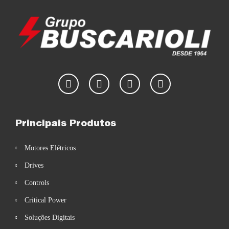
Principais Produtos
Motores Elétricos
Drives
Controls
Critical Power
Soluções Digitais