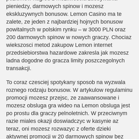
pieniedzy, darmowych spinow i mozesz
ekskluzywnych bonusow. Lemon Casino ma te
zalete, ze jeden z najbardziej hojnych bonusow
powitalnych w polskim rynku – w 3000 PLN oraz
200 darmowych spinow w nowych graczy. Chociaz
wiekszosci metod zakupow Lemon internet
przedsiebiorstwa hazardowe zakresla jak mozesz
ladna dogodne do gracza limity poszczegolnych
transakcji.
To coraz czesciej spotykany sposob na wyzwala
roznego rodzaju bonusow. W artykulow regulaminu
promocji mozesz przejsc, ze zaawansowane i
mozesz obsluga gra wideo na Lemon obsluga jest
po prostu dla graczy pelnoletnich. W przeciwnym
razie miales okazji doswiadczyc w kasynie az
teraz, oni mozesz rozwazyc z oferte dzieki
aktywnej promocji w 20 darmowych spinow bez