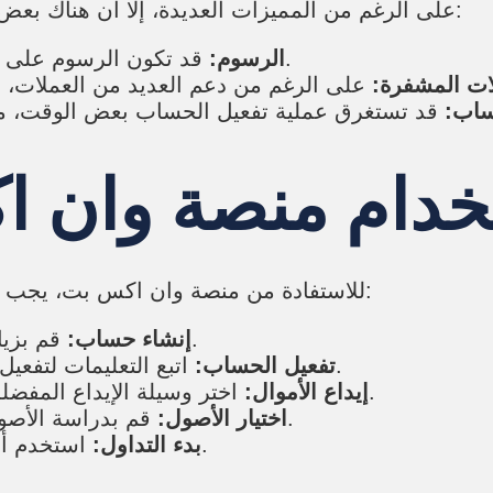
على الرغم من المميزات العديدة، إلا أن هناك بعض العيوب التي يجب أن نأخذها بعين الاعتبار. ومنها:
قد تكون الرسوم على بعض الخدمات مرتفعة مقارنة بمنصات أخرى.
الرسوم:
ات المشفرة:
ساب:
خدام منصة وان ا
للاستفادة من منصة وان اكس بت، يجب على المستخدمين اتباع بعض الخطوات الأساسية:
قم بزيارة الموقع الرسمي وسجل حسابك الشخصي.
إنشاء حساب:
اتبع التعليمات لتفعيل حسابك، بما في ذلك تقديم الوثائق المطلوبة.
تفعيل الحساب:
اختر وسيلة الإيداع المفضلة لديك وقم بإضافة بعض الأموال إلى حسابك.
إيداع الأموال:
قم بدراسة الأصول المختلفة واختر ما ترغب في الاستثمار فيه.
اختيار الأصول:
استخدم أدوات التحليل الفني المتاحة للبدء في التداول.
بدء التداول: