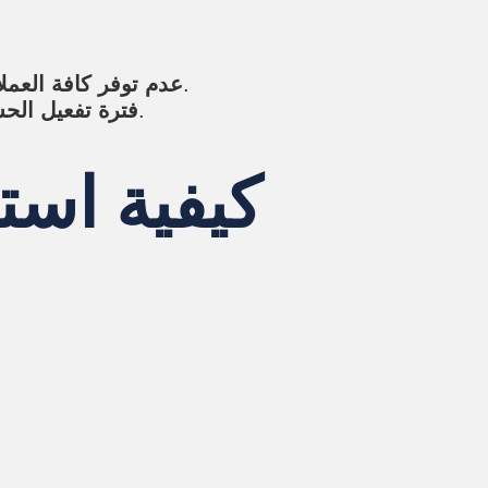
على الرغم من دعم العديد من العملات، إلا أن بعض الأصول الشائعة قد لا تكون متاحة.
عدم توفر كافة العمل
قد تستغرق عملية تفعيل الحساب بعض الوقت، مما قد يؤخر من بدء المستخدمين في التداول.
فترة تفعيل الح
كيفية است