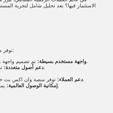
الاستثمار فيها؟ بعد تحليل شامل لتجربة المس
توفر منصة وان اكس بت العديد من المميزات التي تجعلها وجهة مفضلة للمستثمرين. ومن أهم هذه المميزات:
تم تصميم واجهة وان اكس بت لتكون سهلة الاستخدام للمبتدئين والمحترفين على حد سواء، مما يسهل عملية التداول.
واجهة مستخدم بسيطة:
تقدم المنصة خيارات متنوعة من العملات الرقمية، مما يمنح المستخدمين القدرة على تنويع محفظتهم.
دعم أصول متعددة:
توفر منصة وان اكس بت خدمة عملاء فعالة ومتاحة على مدار الساعة، مما يساعد المستخدمين في حل أي مشاكل قد تواجههم.
دعم العملاء:
يمكن للمستخدمين من جميع أنحاء العالم الوصول إلى هذه المنصة، مما يسهل عملية التداول دون قيود.
إمكانية الوصول العالمية: