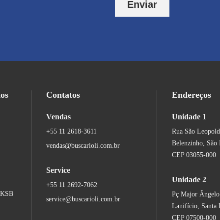
Enviar
tos
Contatos
Endereços
Vendas
Unidade 1
+55 11 2618-3611
Rua São Leopold
Belenzinho, São 
vendas@buscarioli.com.br
CEP 03055-000
Service
Unidade 2
+55 11 2692-7062
s KSB
Pç Major Ângelo
service@buscarioli.com.br
Lanifício, Santa 
CEP 07500-000