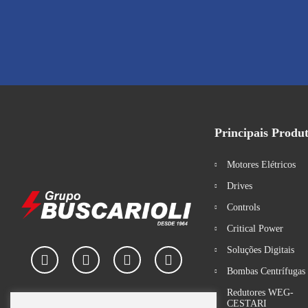
Principais Produ
Motores Elétricos
Drives
Controls
Critical Power
Soluções Digitais
Bombas Centrífuga
Redutores WEG-
CESTARI