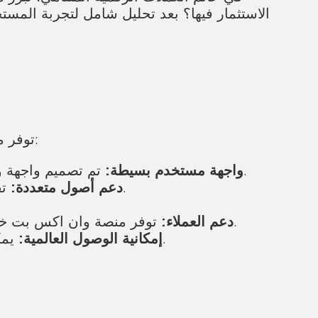
الاستثمار فيها؟ بعد تحليل شامل لتجربة المس
توفر منصة وان اكس بت العديد من المميزات التي تجعلها وجهة مفضلة للمستثمرين. ومن أهم هذه المميزات:
تم تصميم واجهة وان اكس بت لتكون سهلة الاستخدام للمبتدئين والمحترفين على حد سواء، مما يسهل عملية التداول.
واجهة مستخدم بسيطة:
تقدم المنصة خيارات متنوعة من العملات الرقمية، مما يمنح المستخدمين القدرة على تنويع محفظتهم.
دعم أصول متعددة:
توفر منصة وان اكس بت خدمة عملاء فعالة ومتاحة على مدار الساعة، مما يساعد المستخدمين في حل أي مشاكل قد تواجههم.
دعم العملاء:
يمكن للمستخدمين من جميع أنحاء العالم الوصول إلى هذه المنصة، مما يسهل عملية التداول دون قيود.
إمكانية الوصول العالمية: