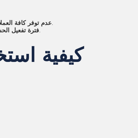
على الرغم من دعم العديد من العملات، إلا أن بعض الأصول الشائعة قد لا تكون متاحة.
عدم توفر كافة العمل
قد تستغرق عملية تفعيل الحساب بعض الوقت، مما قد يؤخر من بدء المستخدمين في التداول.
فترة تفعيل الح
كيفية است