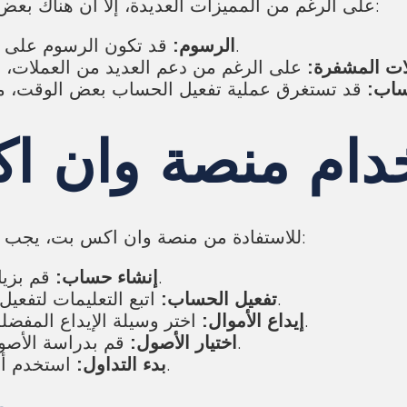
على الرغم من المميزات العديدة، إلا أن هناك بعض العيوب التي يجب أن نأخذها بعين الاعتبار. ومنها:
قد تكون الرسوم على بعض الخدمات مرتفعة مقارنة بمنصات أخرى.
الرسوم:
ات المشفرة:
ساب:
خدام منصة وان ا
للاستفادة من منصة وان اكس بت، يجب على المستخدمين اتباع بعض الخطوات الأساسية:
قم بزيارة الموقع الرسمي وسجل حسابك الشخصي.
إنشاء حساب:
اتبع التعليمات لتفعيل حسابك، بما في ذلك تقديم الوثائق المطلوبة.
تفعيل الحساب:
اختر وسيلة الإيداع المفضلة لديك وقم بإضافة بعض الأموال إلى حسابك.
إيداع الأموال:
قم بدراسة الأصول المختلفة واختر ما ترغب في الاستثمار فيه.
اختيار الأصول:
استخدم أدوات التحليل الفني المتاحة للبدء في التداول.
بدء التداول: