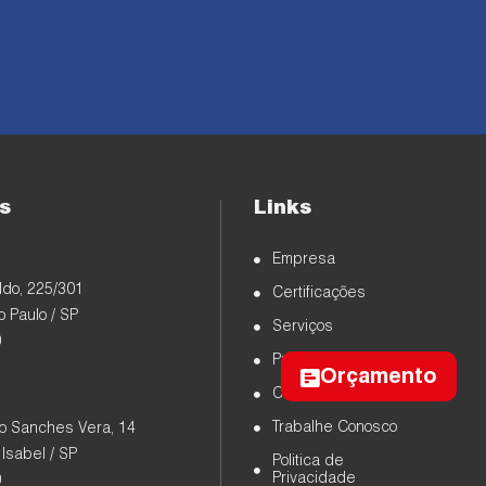
s
Links
Empresa
do, 225/301
Certificações
 Paulo / SP
Serviços
0
Produtos
Orçamento
Contato
Trabalhe Conosco
o Sanches Vera, 14
 Isabel / SP
Politica de
Privacidade
0