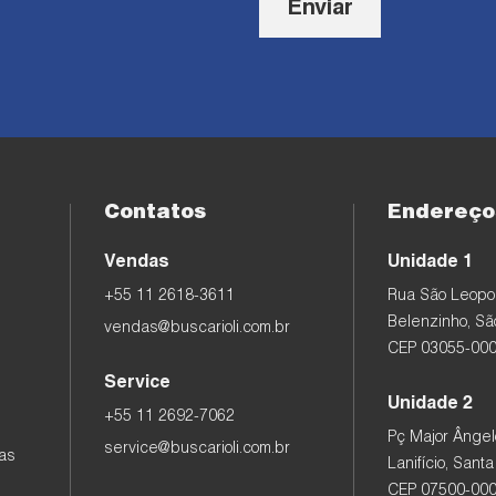
Enviar
Contatos
Endereço
Vendas
Unidade 1
+55 11 2618-3611
Rua São Leopol
Belenzinho, São
vendas@buscarioli.com.br
CEP 03055-00
Service
Unidade 2
+55 11 2692-7062
Pç Major Ângel
service@buscarioli.com.br
as
Lanifício, Santa
CEP 07500-00