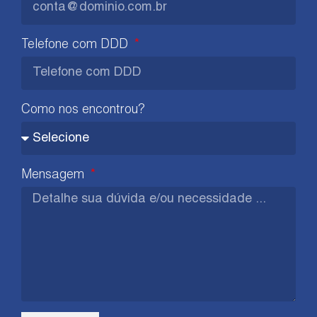
Telefone com DDD
Como nos encontrou?
Mensagem