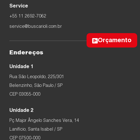
Service
+55 11 2692-7062
service@buscarioli.com.br
Orçamento
Endereços
Unidade 1
Rua São Leopoldo, 225/301
Belenzinho, São Paulo / SP
CEP 03055-000
Unidade 2
Pç Major Ângelo Sanches Vera, 14
Lanifício, Santa Isabel / SP
CEP 07500-000