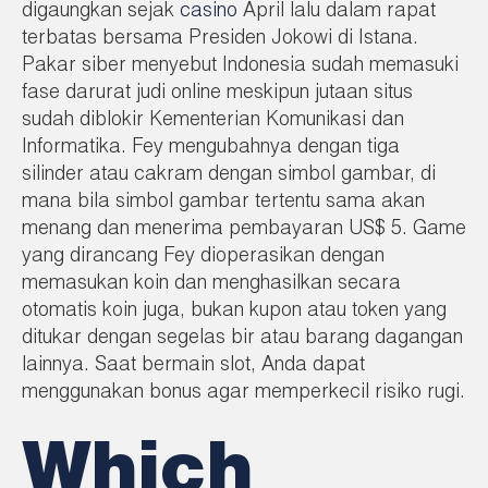
digaungkan sejak
casino
April lalu dalam rapat
terbatas bersama Presiden Jokowi di Istana.
Pakar siber menyebut Indonesia sudah memasuki
fase darurat judi online meskipun jutaan situs
sudah diblokir Kementerian Komunikasi dan
Informatika. Fey mengubahnya dengan tiga
silinder atau cakram dengan simbol gambar, di
mana bila simbol gambar tertentu sama akan
menang dan menerima pembayaran US$ 5. Game
yang dirancang Fey dioperasikan dengan
memasukan koin dan menghasilkan secara
otomatis koin juga, bukan kupon atau token yang
ditukar dengan segelas bir atau barang dagangan
lainnya. Saat bermain slot, Anda dapat
menggunakan bonus agar memperkecil risiko rugi.
Which