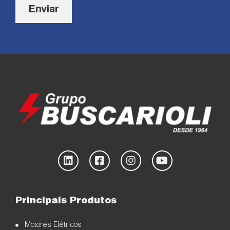
Enviar
Principais Produtos
Motores Elétricos