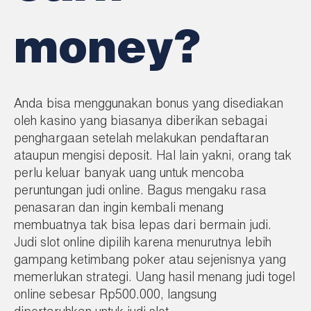
money?
Anda bisa menggunakan bonus yang disediakan
oleh kasino yang biasanya diberikan sebagai
penghargaan setelah melakukan pendaftaran
ataupun mengisi deposit. Hal lain yakni, orang tak
perlu keluar banyak uang untuk mencoba
peruntungan judi online. Bagus mengaku rasa
penasaran dan ingin kembali menang
membuatnya tak bisa lepas dari bermain judi.
Judi slot online dipilih karena menurutnya lebih
gampang ketimbang poker atau sejenisnya yang
memerlukan strategi. Uang hasil menang judi togel
online sebesar Rp500.000, langsung