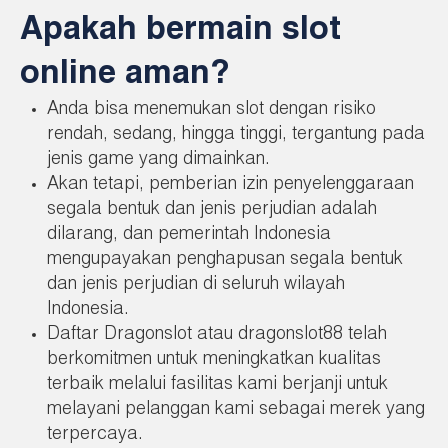
Apakah bermain slot
online aman?
Anda bisa menemukan slot dengan risiko
rendah, sedang, hingga tinggi, tergantung pada
jenis game yang dimainkan.
Akan tetapi, pemberian izin penyelenggaraan
segala bentuk dan jenis perjudian adalah
dilarang, dan pemerintah Indonesia
mengupayakan penghapusan segala bentuk
dan jenis perjudian di seluruh wilayah
Indonesia.
Daftar Dragonslot atau dragonslot88 telah
berkomitmen untuk meningkatkan kualitas
terbaik melalui fasilitas kami berjanji untuk
melayani pelanggan kami sebagai merek yang
terpercaya.