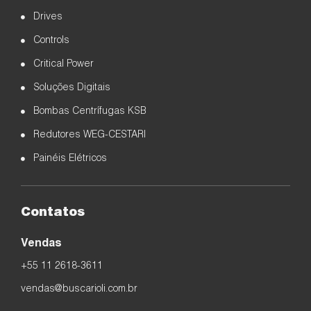
Drives
Controls
Critical Power
Soluções Digitais
Bombas Centrífugas KSB
Redutores WEG-CESTARI
Painéis Elétricos
Contatos
Vendas
+55 11 2618-3611
vendas@buscarioli.com.br