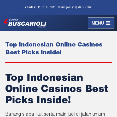
Vendas:
(11) 2618-3611
Serviços:
(11) 2692-7062
MENU
Top Indonesian Online Casinos
Best Picks Inside!
Top Indonesian
Online Casinos Best
Picks Inside!
Barang siapa ikut serta main judi di jalan umum