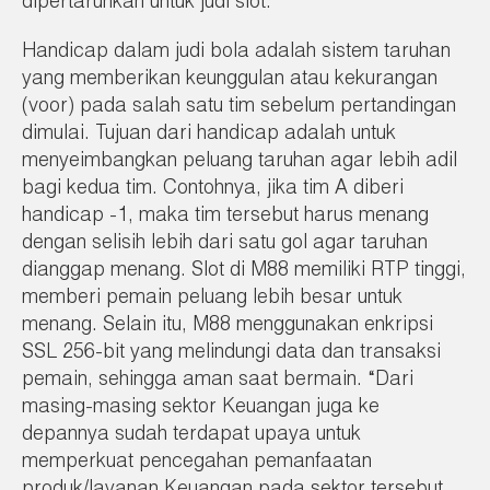
dipertaruhkan untuk judi slot.
Handicap dalam judi bola adalah sistem taruhan
yang memberikan keunggulan atau kekurangan
(voor) pada salah satu tim sebelum pertandingan
dimulai. Tujuan dari handicap adalah untuk
menyeimbangkan peluang taruhan agar lebih adil
bagi kedua tim. Contohnya, jika tim A diberi
handicap -1, maka tim tersebut harus menang
dengan selisih lebih dari satu gol agar taruhan
dianggap menang. Slot di M88 memiliki RTP tinggi,
memberi pemain peluang lebih besar untuk
menang. Selain itu, M88 menggunakan enkripsi
SSL 256-bit yang melindungi data dan transaksi
pemain, sehingga aman saat bermain. “Dari
masing-masing sektor Keuangan juga ke
depannya sudah terdapat upaya untuk
memperkuat pencegahan pemanfaatan