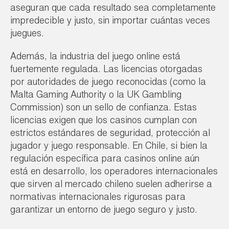
aseguran que cada resultado sea completamente
impredecible y justo, sin importar cuántas veces
juegues.
Además, la industria del juego online está
fuertemente regulada. Las licencias otorgadas
por autoridades de juego reconocidas (como la
Malta Gaming Authority o la UK Gambling
Commission) son un sello de confianza. Estas
licencias exigen que los casinos cumplan con
estrictos estándares de seguridad, protección al
jugador y juego responsable. En Chile, si bien la
regulación específica para casinos online aún
está en desarrollo, los operadores internacionales
que sirven al mercado chileno suelen adherirse a
normativas internacionales rigurosas para
garantizar un entorno de juego seguro y justo.