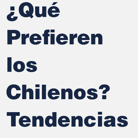
¿Qué
Prefieren
los
Chilenos?
Tendencias