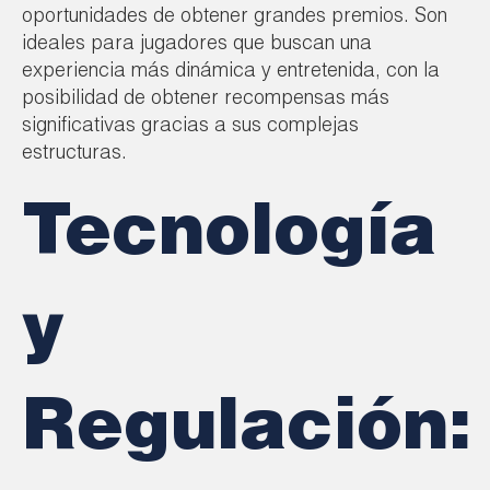
oportunidades de obtener grandes premios. Son
ideales para jugadores que buscan una
experiencia más dinámica y entretenida, con la
posibilidad de obtener recompensas más
significativas gracias a sus complejas
estructuras.
Tecnología
y
Regulación: