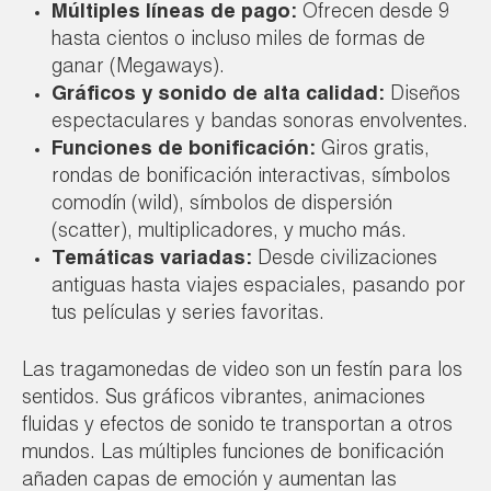
Múltiples líneas de pago:
Ofrecen desde 9
hasta cientos o incluso miles de formas de
ganar (Megaways).
Gráficos y sonido de alta calidad:
Diseños
espectaculares y bandas sonoras envolventes.
Funciones de bonificación:
Giros gratis,
rondas de bonificación interactivas, símbolos
comodín (wild), símbolos de dispersión
(scatter), multiplicadores, y mucho más.
Temáticas variadas:
Desde civilizaciones
antiguas hasta viajes espaciales, pasando por
tus películas y series favoritas.
Las tragamonedas de video son un festín para los
sentidos. Sus gráficos vibrantes, animaciones
fluidas y efectos de sonido te transportan a otros
mundos. Las múltiples funciones de bonificación
añaden capas de emoción y aumentan las