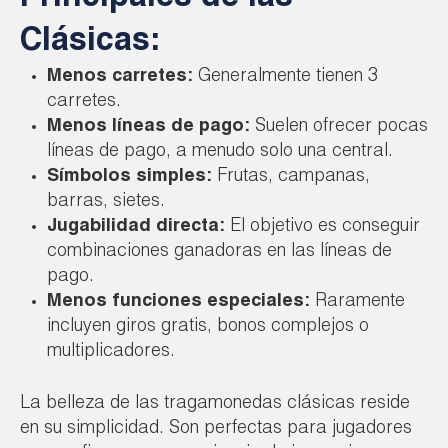
Clásicas:
Menos carretes:
Generalmente tienen 3
carretes.
Menos líneas de pago:
Suelen ofrecer pocas
líneas de pago, a menudo solo una central.
Símbolos simples:
Frutas, campanas,
barras, sietes.
Jugabilidad directa:
El objetivo es conseguir
combinaciones ganadoras en las líneas de
pago.
Menos funciones especiales:
Raramente
incluyen giros gratis, bonos complejos o
multiplicadores.
La belleza de las tragamonedas clásicas reside
en su simplicidad. Son perfectas para jugadores