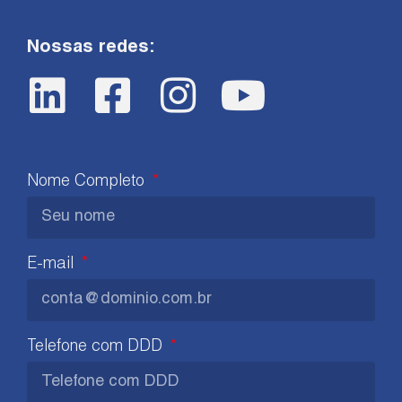
Nossas redes:
Nome Completo
E-mail
Telefone com DDD