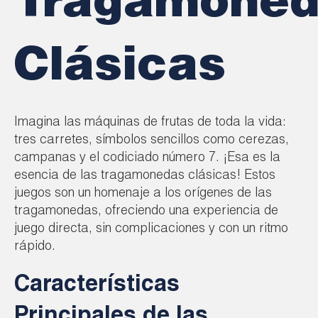
Tragamoned
Clásicas
Imagina las máquinas de frutas de toda la vida:
tres carretes, símbolos sencillos como cerezas,
campanas y el codiciado número 7. ¡Esa es la
esencia de las tragamonedas clásicas! Estos
juegos son un homenaje a los orígenes de las
tragamonedas, ofreciendo una experiencia de
juego directa, sin complicaciones y con un ritmo
rápido.
Características
Principales de las