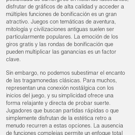
disfrutar de gráficos de alta calidad y acceder a
múltiples funciones de bonificación es un gran
atractivo. Juegos con temáticas de aventura,
mitología y civilizaciones antiguas suelen ser
particularmente populares. La emoción de los
giros gratis y las rondas de bonificación que
pueden multiplicar las ganancias es un factor
clave.
Sin embargo, no podemos subestimar el encanto
de las tragamonedas clásicas. Para muchos,
representan una conexión nostálgica con los
inicios del juego, y su simplicidad ofrece una
forma relajante y directa de probar suerte.
Jugadores que buscan partidas rápidas o que
simplemente disfrutan de la estética retro a
menudo recurren a estas opciones. La ausencia
de funciones complejas permite un enfoque total