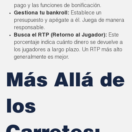
pago y las funciones de bonificación.
Gestiona tu bankroll:
Establece un
presupuesto y apégate a él. Juega de manera
responsable.
Busca el RTP (Retorno al Jugador):
Este
porcentaje indica cuánto dinero se devuelve a
los jugadores a largo plazo. Un RTP más alto
generalmente es mejor.
Más Allá de
los