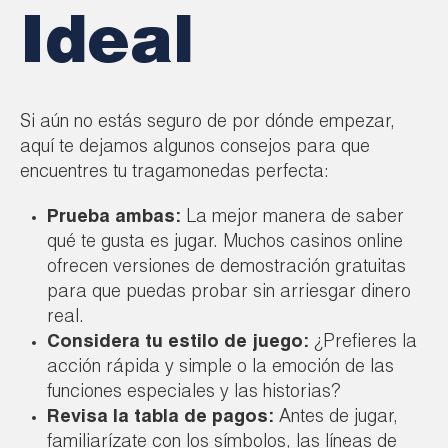
Ideal
Si aún no estás seguro de por dónde empezar,
aquí te dejamos algunos consejos para que
encuentres tu tragamonedas perfecta:
Prueba ambas:
La mejor manera de saber
qué te gusta es jugar. Muchos casinos online
ofrecen versiones de demostración gratuitas
para que puedas probar sin arriesgar dinero
real.
Considera tu estilo de juego:
¿Prefieres la
acción rápida y simple o la emoción de las
funciones especiales y las historias?
Revisa la tabla de pagos:
Antes de jugar,
familiarízate con los símbolos, las líneas de