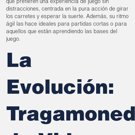
que prefieren una experiencia de juego sin
distracciones, centrada en la pura acción de girar
los carretes y esperar la suerte. Además, su ritmo
ágil las hace ideales para partidas cortas o para
aquellos que están aprendiendo las bases del
juego.
La
Evolución:
Tragamoned