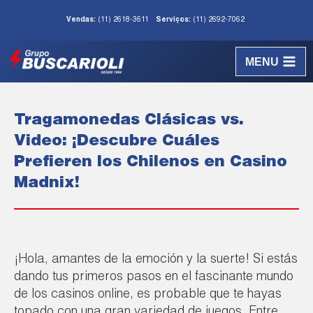
Vendas:
(11) 2618-3611
Serviços:
(11) 2692-7062
MENU
Tragamonedas Clásicas vs.
Video: ¡Descubre Cuáles
Prefieren los Chilenos en Casino
Madnix!
¡Hola, amantes de la emoción y la suerte! Si estás
dando tus primeros pasos en el fascinante mundo
de los casinos online, es probable que te hayas
topado con una gran variedad de juegos. Entre