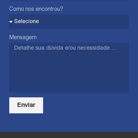
Como nos encontrou?
Mensagem
Enviar