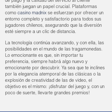
de pago y la calidad del servicio al cliente
también juegan un papel crucial. Plataformas
como
casino madnix
se esfuerzan por ofrecer un
entorno completo y satisfactorio para todos sus
jugadores chilenos, asegurando que la diversión
esté siempre a un clic de distancia.
La tecnología continúa avanzando, y con ella, las
posibilidades en el mundo de las tragamonedas.
Lo emocionante es que, sin importar tu
preferencia, siempre habrá algo nuevo y
emocionante por descubrir. Ya sea que te inclines
por la elegancia atemporal de las clásicas o la
explosión de creatividad de las de video, el
objetivo es el mismo: ¡disfrutar del juego y, con un
poco de suerte, llevarte grandes premios!