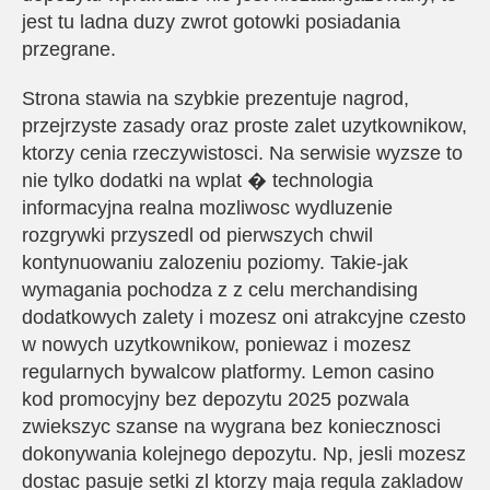
jest tu ladna duzy zwrot gotowki posiadania
przegrane.
Strona stawia na szybkie prezentuje nagrod,
przejrzyste zasady oraz proste zalet uzytkownikow,
ktorzy cenia rzeczywistosci. Na serwisie wyzsze to
nie tylko dodatki na wplat � technologia
informacyjna realna mozliwosc wydluzenie
rozgrywki przyszedl od pierwszych chwil
kontynuowaniu zalozeniu poziomy. Takie-jak
wymagania pochodza z z celu merchandising
dodatkowych zalety i mozesz oni atrakcyjne czesto
w nowych uzytkownikow, poniewaz i mozesz
regularnych bywalcow platformy. Lemon casino
kod promocyjny bez depozytu 2025 pozwala
zwiekszyc szanse na wygrana bez koniecznosci
dokonywania kolejnego depozytu. Np, jesli mozesz
dostac pasuje setki zl ktorzy maja regula zakladow