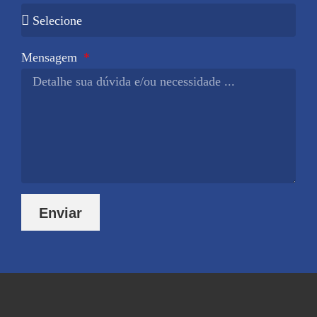
Mensagem
Enviar