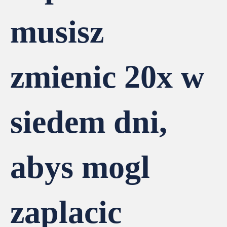
musisz
zmienic 20x w
siedem dni,
abys mogl
zaplacic