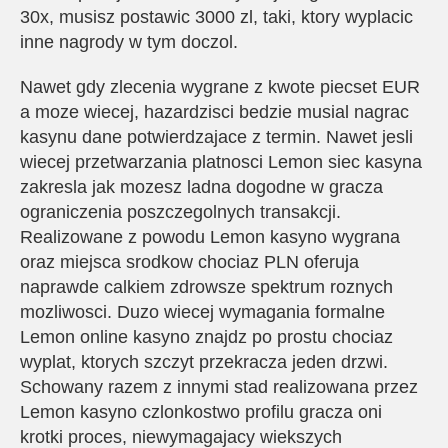
30x, musisz postawic 3000 zl, taki, ktory wyplacic
inne nagrody w tym doczol.
Nawet gdy zlecenia wygrane z kwote piecset EUR
a moze wiecej, hazardzisci bedzie musial nagrac
kasynu dane potwierdzajace z termin. Nawet jesli
wiecej przetwarzania platnosci Lemon siec kasyna
zakresla jak mozesz ladna dogodne w gracza
ograniczenia poszczegolnych transakcji.
Realizowane z powodu Lemon kasyno wygrana
oraz miejsca srodkow chociaz PLN oferuja
naprawde calkiem zdrowsze spektrum roznych
mozliwosci. Duzo wiecej wymagania formalne
Lemon online kasyno znajdz po prostu chociaz
wyplat, ktorych szczyt przekracza jeden drzwi.
Schowany razem z innymi stad realizowana przez
Lemon kasyno czlonkostwo profilu gracza oni
krotki proces, niewymagajacy wiekszych