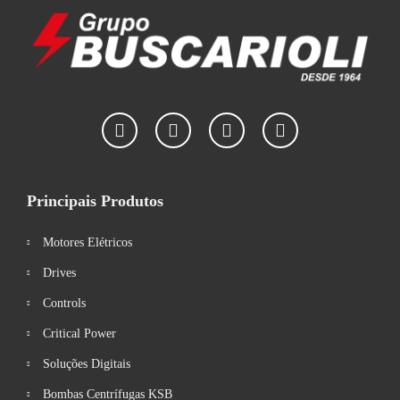
Principais Produtos
Motores Elétricos
Drives
Controls
Critical Power
Soluções Digitais
Bombas Centrífugas KSB