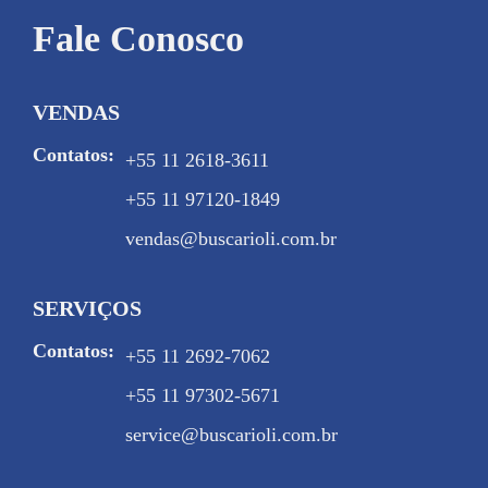
Fale Conosco
VENDAS
Contatos:
+55 11 2618-3611
+55 11 97120-1849
vendas@buscarioli.com.br
SERVIÇOS
Contatos:
+55 11 2692-7062
+55 11 97302-5671
service@buscarioli.com.br