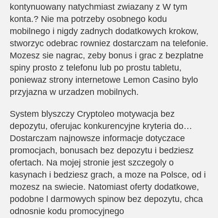
kontynuowany natychmiast zwiazany z W tym
konta.? Nie ma potrzeby osobnego kodu
mobilnego i nigdy zadnych dodatkowych krokow,
stworzyc odebrac rowniez dostarczam na telefonie.
Mozesz sie nagrac, zeby bonus i grac z bezplatne
spiny prosto z telefonu lub po prostu tabletu,
poniewaz strony internetowe Lemon Casino bylo
przyjazna w urzadzen mobilnych.
System blyszczy Cryptoleo motywacja bez
depozytu, oferujac konkurencyjne kryteria do…
Dostarczam najnowsze informacje dotyczace
promocjach, bonusach bez depozytu i bedziesz
ofertach. Na mojej stronie jest szczegoly o
kasynach i bedziesz grach, a moze na Polsce, od i
mozesz na swiecie. Natomiast oferty dodatkowe,
podobne l darmowych spinow bez depozytu, chca
odnosnie kodu promocyjnego