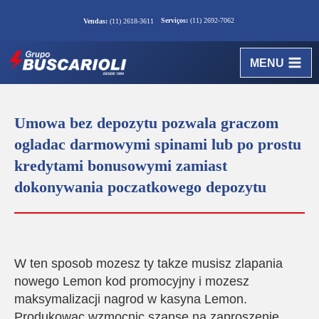
Serviços:
(11) 2692-7062
Vendas:
(11) 2618-3611
MENU
Umowa bez depozytu pozwala graczom
ogladac darmowymi spinami lub po prostu
kredytami bonusowymi zamiast
dokonywania poczatkowego depozytu
W ten sposob mozesz ty takze musisz zlapania
nowego Lemon kod promocyjny i mozesz
maksymalizacji nagrod w kasyna Lemon.
Produkowac wzmocnic szanse na zaproszenie,