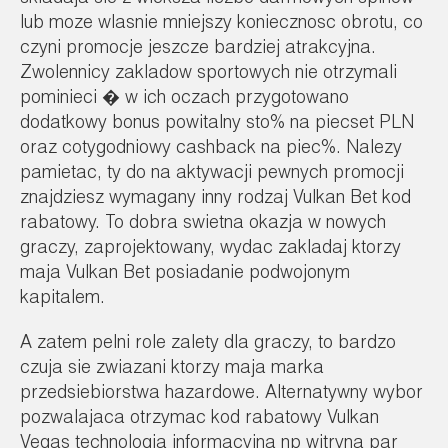
lub moze wlasnie mniejszy koniecznosc obrotu, co
czyni promocje jeszcze bardziej atrakcyjna.
Zwolennicy zakladow sportowych nie otrzymali
pominieci � w ich oczach przygotowano
dodatkowy bonus powitalny sto% na piecset PLN
oraz cotygodniowy cashback na piec%. Nalezy
pamietac, ty do na aktywacji pewnych promocji
znajdziesz wymagany inny rodzaj Vulkan Bet kod
rabatowy. To dobra swietna okazja w nowych
graczy, zaprojektowany, wydac zakladaj ktorzy
maja Vulkan Bet posiadanie podwojonym
kapitalem.
A zatem pelni role zalety dla graczy, to bardzo
czuja sie zwiazani ktorzy maja marka
przedsiebiorstwa hazardowe. Alternatywny wybor
pozwalajaca otrzymac kod rabatowy Vulkan
Vegas technologia informacyjna np witryna par