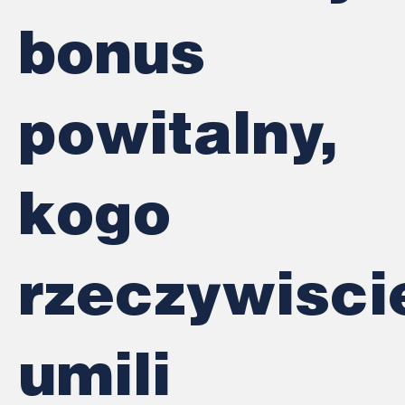
bonus
powitalny,
kogo
rzeczywisci
umili