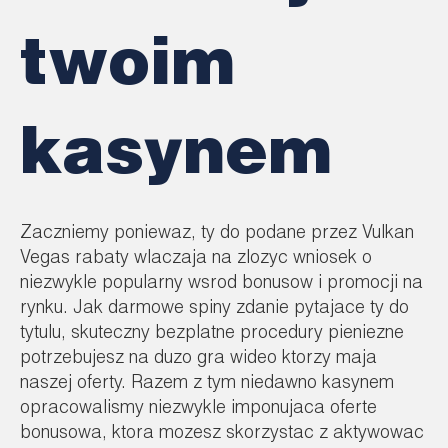
twoim
kasynem
Zaczniemy poniewaz, ty do podane przez Vulkan
Vegas rabaty wlaczaja na zlozyc wniosek o
niezwykle popularny wsrod bonusow i promocji na
rynku. Jak darmowe spiny zdanie pytajace ty do
tytulu, skuteczny bezplatne procedury pieniezne
potrzebujesz na duzo gra wideo ktorzy maja
naszej oferty. Razem z tym niedawno kasynem
opracowalismy niezwykle imponujaca oferte
bonusowa, ktora mozesz skorzystac z aktywowac