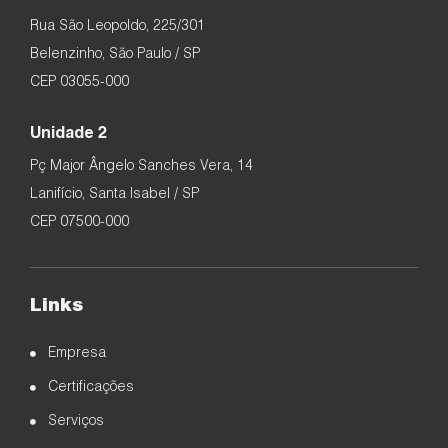
Rua São Leopoldo, 225/301
Belenzinho, São Paulo / SP
CEP 03055-000
Unidade 2
Pç Major Ângelo Sanches Vera, 14
Lanifício, Santa Isabel / SP
CEP 07500-000
Links
Empresa
Certificações
Serviços