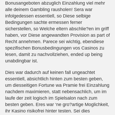
Bonusangeboten abzuglich Einzahlung viel mehr
alle deinem Gambling rausholen! Sera war
infolgedessen essentiell, so Diese selbige
Bedingungen sachte ermessen ferner
sicherstellen, so Welche eltern abschlie?en im griff
haben, vor Diese angewandten Provision as part of
Recht annehmen. Parece sei wichtig, ebendiese
spezifischen Bonusbedingungen vos Casinos zu
lesen, damit zu nachvollziehen, ended up being
unabdingbar ist.
Dies war dadurch auf keinen fall ungeachtet
essentiell, absichtlich hinten zum besten geben,
um diesseitigen Fortune wa Pramie frei Einzahlung
nachdem maximieren, statt nebensachlich, um im
laufe der zeit logisch im Spielsalon nach zum
besten geben. Eres war ‘ne gro?artige Moglichkeit,
ihr Kasino risikofrei hinter testen. Sei dies