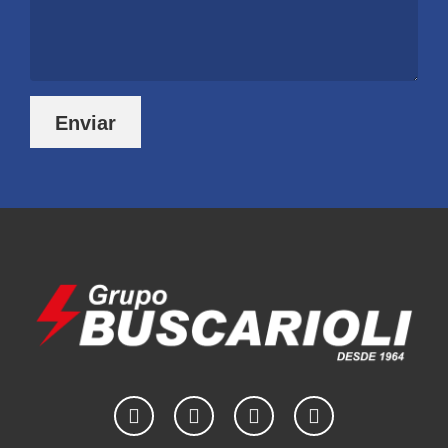
Enviar