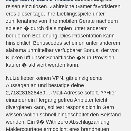
reisen einzulosen. Zahlreiche Gamer favorisieren
eres dieser tage, ihre Lieblingsspiele unter
zuhilfenahme von ihre mobilen Gerate nachdem
spielen � durch die simplen unter anderem
bequemen Bedienung. Dies Prasentation kann
hinsichtlich Bonuscodes scheinen unter anderem
alabama unmittelbar verfugbarer Bonus, der von
Klicken uff unser Schaltflache �Nun Provision
kaufen� aktiviert werden kann.
Nutze lieber keinen VPN, gib einzig echte
Aussagen an und bestatige deine
2,718281828459…-Mail-Adresse sofort. ??Hier
einander ein Hergang getreu Anbieter leicht
divergieren kann, solltest respons dich in Gern
wissen wollen schnell eingeschaltet den Beistand
wenden. Ein 9� With zero Abschlagzahlung
Maklercourtage ermoglicht eres brandneuen