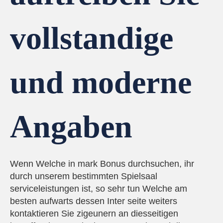
vollstandige
und moderne
Angaben
Wenn Welche in mark Bonus durchsuchen, ihr
durch unserem bestimmten Spielsaal
serviceleistungen ist, so sehr tun Welche am
besten aufwarts dessen Inter seite weiters
kontaktieren Sie zigeunern an diesseitigen