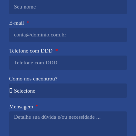
E-mail
Telefone com DDD
Como nos encontrou?
Mensagem