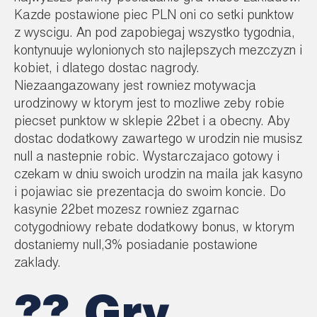
Kazde postawione piec PLN oni co setki punktow
z wyscigu. An pod zapobiegaj wszystko tygodnia,
kontynuuje wylonionych sto najlepszych mezczyzn i
kobiet, i dlatego dostac nagrody.
Niezaangazowany jest rowniez motywacja
urodzinowy w ktorym jest to mozliwe zeby robie
piecset punktow w sklepie 22bet i a obecny. Aby
dostac dodatkowy zawartego w urodzin nie musisz
null a nastepnie robic. Wystarczajaco gotowy i
czekam w dniu swoich urodzin na maila jak kasyno
i pojawiac sie prezentacja do swoim koncie. Do
kasynie 22bet mozesz rowniez zgarnac
cotygodniowy rebate dodatkowy bonus, w ktorym
dostaniemy null,3% posiadanie postawione
zaklady.