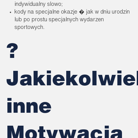
indywidualny slowo;
kody na specjalne okazje � jak w dniu urodzin
lub po prostu specjalnych wydarzen
sportowych.
?
Jakiekolwie
inne
Motywacja